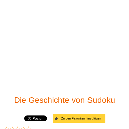
Sudoku zum drucken
Mittelschwer
Sudoku löser
Schwer
Sehr schwierig
Teuflisch (extrem)
Die Geschichte von Sudoku
Zu den Favoriten hinzufügen