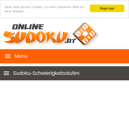
Diese Seite benutzt Cookies, um einen bequemen Blick auf
Roger das!
diese Website ...
Sudoku spielen
Sudoku-Schwierigkeitsstufen
Geschichte
Anfänger
Spielregeln
Einfach
Sudoku für deine Homepage
Leicht