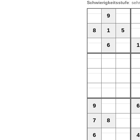
Schwierigkeitsstufe
: seh
9
8
1
5
6
1
9
6
7
8
6
4